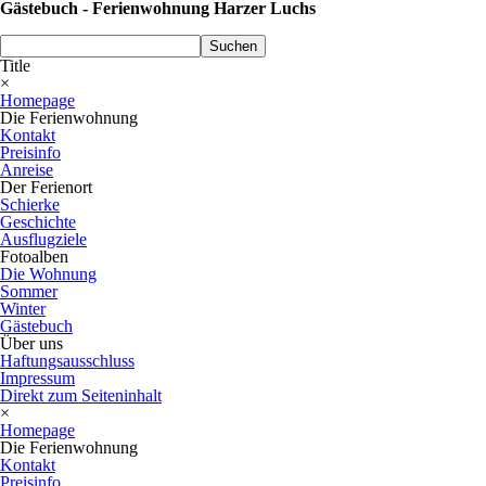
Gästebuch - Ferienwohnung Harzer Luchs
Suchen
Title
×
Homepage
Die Ferienwohnung
Kontakt
Preisinfo
Anreise
Der Ferienort
Schierke
Geschichte
Ausflugziele
Fotoalben
Die Wohnung
Sommer
Winter
Gästebuch
Über uns
Haftungsausschluss
Impressum
Direkt zum Seiteninhalt
×
Homepage
Die Ferienwohnung
Kontakt
Preisinfo