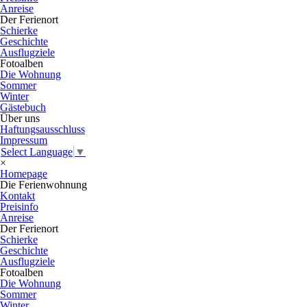
Anreise
Der Ferienort
Schierke
Geschichte
Ausflugziele
Fotoalben
Die Wohnung
Sommer
Winter
Gästebuch
Über uns
Haftungsausschluss
Impressum
Select Language
▼
×
Homepage
Die Ferienwohnung
Kontakt
Preisinfo
Anreise
Der Ferienort
Schierke
Geschichte
Ausflugziele
Fotoalben
Die Wohnung
Sommer
Winter